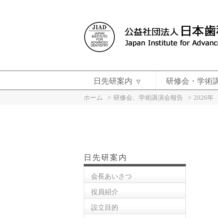
日先研案内
研修会・学術
ホーム
研修会、学術講演会報告
2026年
日先研案内
会長あいさつ
役員紹介
設立目的